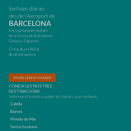
Sortides diàries
des de l'Aeroport de
BARCELONA
A les principals ciutats
de la Costa de Barcelona,
Girona i Figueres
Consulta el llistat
de destinacions
VEURE LÍNIES I HORARIS
CONEIX LES NOSTRES
DESTINACIONS
Informació turística sobre les ciutats a on arribem.
Calella
Blanes
Pineda de Mar
Santa Susanna