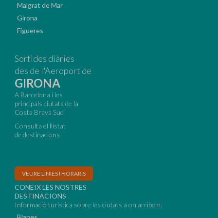
Malgrat de Mar
Girona
Figueres
Sortides diàries
des de l'Aeroport de
GIRONA
A Barcelona i les
principals ciutats de la
Costa Brava Sud
Consulta el llistat
de destinacions
VEURE LÍNIES I HORARIS
CONEIX LES NOSTRES
DESTINACIONS
Informació turística sobre les ciutats a on arribem.
Blanes