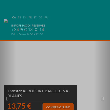
CA
ES
EN
FR
IT
DE
RU
INFORMACIÓ I RESERVES
+34 900 13 00 14
Dill. a Dium. 8.00 a 22.00
Previous
Nex
Transfer AEROPORT BARCELONA -
BLANES
13,75 €
COMPRA ONLINE