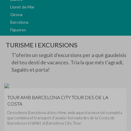
Lloret de Mar
Girona
Barcelona
Figueres
TURISME I EXCURSIONS
T'oferim un seguit d'excursions per a què gaudeixis
del teu destí de vacances. Tria la que més t'agradi,
Sagalés et porta!
TOUR AMB BARCELONA CITY TOUR DES DE LA
COSTA
Descobreix Barcelona al teu ritme amb aquesta excursió completa
que combina el transport d’anada i tornada des de la Costa de
Barcelona i el bitllet al Barcelona City Tour.